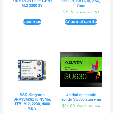
710 512GB PCIE GEN3
960GB, SATA III, 2.5»,
M.2 2280 3Y
7mm
$
78.31
Precio sin IVA
Leer más
Añadir al carrito
SSD Kingston
Unidad de estado
SNV3SM3/1T0 NVMe,
sólido SU630 suprema
1TB, M.2, 2230, 4000
$
84.00
Precio sin IVA
MB/s