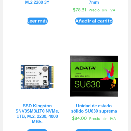
M.2 2280 3Y
7mm
$
78.31
Precio sin IVA
Leer más
Añadir al carrito
SSD Kingston
Unidad de estado
SNV3SM3/1T0 NVMe,
sólido SU630 suprema
1TB, M.2, 2230, 4000
$
84.00
Precio sin IVA
MB/s