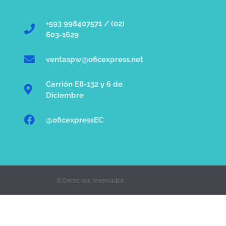
+593 998407571 / (02)
603-1629
ventaspw@oficexpress.net
Carrión E8-132 y 6 de
Diciembre
@oficexpressEC
© Derechos reservados