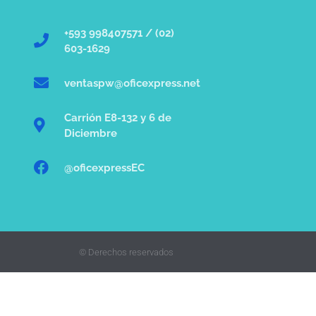
+593 998407571 / (02)
603-1629
ventaspw@oficexpress.net
Carrión E8-132 y 6 de
Diciembre
@oficexpressEC
© Derechos reservados