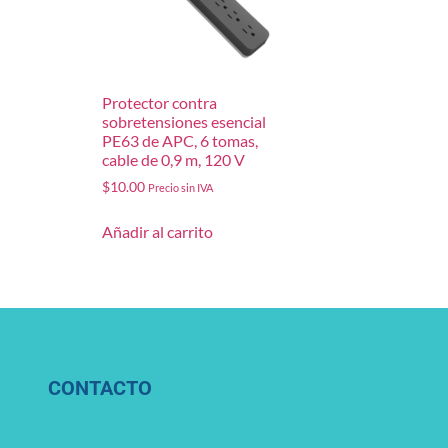
Protector contra
sobretensiones esencial
PE63 de APC, 6 tomas,
cable de 0,9 m, 120 V
$
10.00
Precio sin IVA
Añadir al carrito
CONTACTO