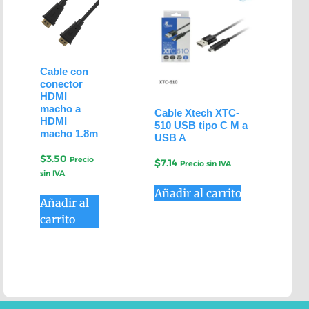
Cable con
conector
HDMI
macho a
Cable Xtech XTC-
HDMI
510 USB tipo C M a
macho 1.8m
USB A
$
3.50
Precio
$
7.14
Precio sin IVA
sin IVA
Añadir al carrito
Añadir al
carrito