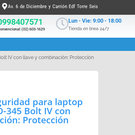
Av. 6 de Diciembre y Carrión Edf Torre Seis
0998407571
Lun - Vie: 9:00 - 18:00
Tienda en línea 24/7
onvencional: (02) 603-1629
lt IV con llave y combinación: Protección
uridad para laptop
-345 Bolt IV con
ción: Protección