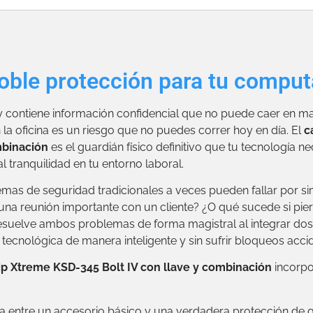
ble protección para tu comput
 y contiene información confidencial que no puede caer en 
la oficina es un riesgo que no puedes correr hoy en día. El
c
mbinación
es el guardián físico definitivo que tu tecnología n
l tranquilidad en tu entorno laboral.
mas de seguridad tradicionales a veces pueden fallar por s
 una reunión importante con un cliente? ¿O qué sucede si pie
esuelve ambos problemas de forma magistral al integrar dos
n tecnológica de manera inteligente y sin sufrir bloqueos accid
ip Xtreme KSD-345 Bolt IV con llave y combinación
incorpo
ia entre un accesorio básico y una verdadera protección de