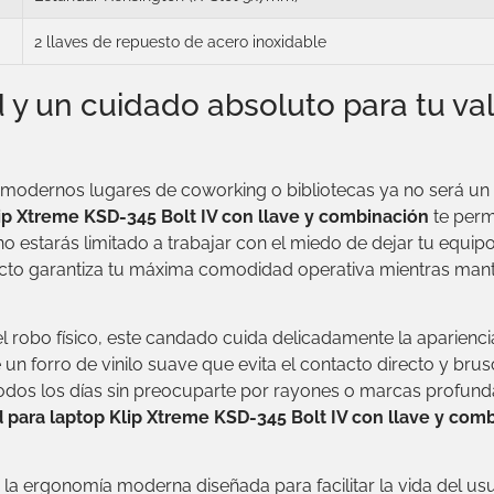
2 llaves de repuesto de acero inoxidable
d y un cuidado absoluto para tu va
odernos lugares de coworking o bibliotecas ya no será un m
ip Xtreme KSD-345 Bolt IV con llave y combinación
te permi
no estarás limitado a trabajar con el miedo de dejar tu equip
ecto garantiza tu máxima comodidad operativa mientras mant
robo físico, este candado cuida delicadamente la apariencia
un forro de vinilo suave que evita el contacto directo y brus
 todos los días sin preocuparte por rayones o marcas profunda
para laptop Klip Xtreme KSD-345 Bolt IV con llave y com
la ergonomía moderna diseñada para facilitar la vida del usua