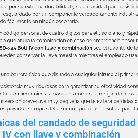
ido por su extrema durabilidad y su capacidad para resistir
á resguardado por un componente verdaderamente industrial,
do fácilmente en ningún escenario.
n código personal de cuatro dígitos para el uso diario y rápid
ldo que anula la combinación en caso de emergencia absolut
SD-345 Bolt IV con llave y combinación
sea el favorito de 
pueden conservar la llave maestra mientras el empleado usa
na barrera física que disuade a cualquier intruso al primer co
esistencia muy rigurosas para garantizar su efectividad cons
ortar con herramientas manuales comunes, obligando a los la
inversión preventiva muy pequeña que te evitará pérdidas de
os privados siempre debe ser una prioridad absoluta para tu
nicas del candado de seguridad 
IV con llave y combinación