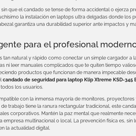
 sin que el candado se tense de forma accidental o ejerza pres
 muchísimo la instalación en laptops ultra delgadas donde los p
 cabezal garantiza una durabilidad superior ante impactos y
gente para el profesional moderno
 tan natural y rápido como conectar un simple cargador a la c
as ni leer manuales complicados que te quiten tiempo valioso
reciendo productos que funcionan de manera impecable desd
el
candado de seguridad para laptop Klip Xtreme KSD-345 B
todos los usuarios.
ompatible con la inmensa mayoría de monitores, proyectores
de trabajo tiene la ranura rectangular tradicional, este canda
iales corporativos. Mantén la paz mental que realmente neces
a empresa multinacional o local. La prevención física es, sin
n la actualidad digital.