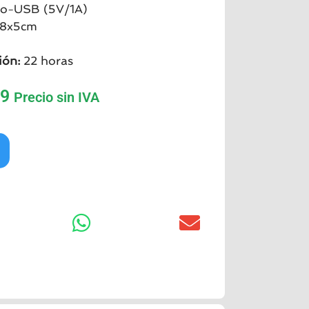
o-USB (5V/1A)
,8x5cm
ión:
22 horas
99
Precio sin IVA