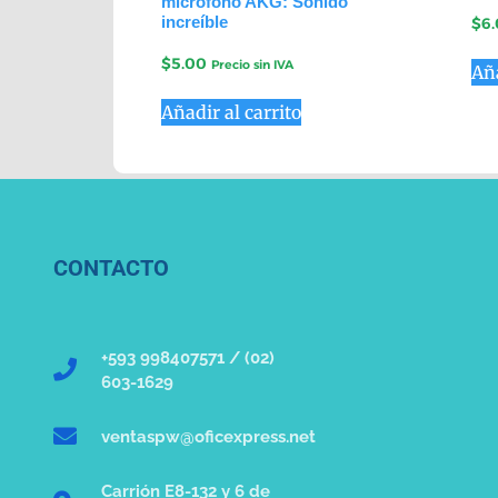
micrófono AKG: Sonido
increíble
$
6
$
5.00
Precio sin IVA
Aña
Añadir al carrito
CONTACTO
+593 998407571 / (02)
603-1629
ventaspw@oficexpress.net
Carrión E8-132 y 6 de