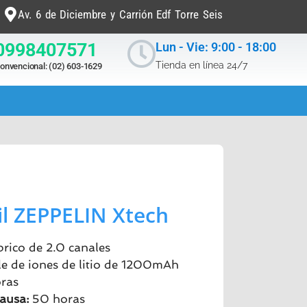
Av. 6 de Diciembre y Carrión Edf Torre Seis
0998407571
Lun - Vie: 9:00 - 18:00
Tienda en línea 24/7
onvencional: (02) 603-1629
il ZEPPELIN Xtech
rico de 2.0 canales
le de iones de litio de 1200mAh
ras
ausa:
50 horas