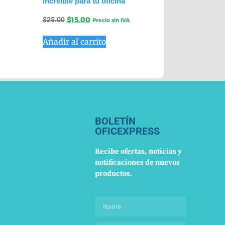
increíble para tu oficina
$
25.00
$
15.00
Precio sin IVA
Añadir al carrito
BOLETÍN
OFICEXPRESS
Recibe ofertas, noticias y
notificaciones de nuevos
productos.