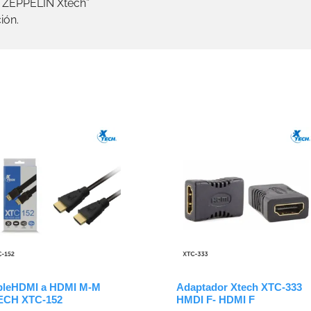
il ZEPPELIN Xtech”
ión.
bleHDMI a HDMI M-M
Adaptador Xtech XTC-333
ECH XTC-152
HMDI F- HDMI F