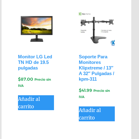
Monitor LG Led
Soporte Para
TN HD de 19.5
Monitores
pulgadas
Klipxtreme / 13″
A 32″ Pulgadas /
kpm-311
$
87.00
Precio sin
IVA
$
41.99
Precio sin
IVA
Añadir al
carrito
Añadir al
carrito