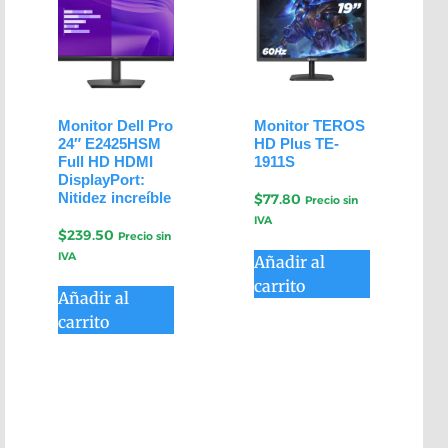
Monitor Dell Pro
Monitor TEROS
24″ E2425HSM
HD Plus TE-
Full HD HDMI
1911S
DisplayPort:
Nitidez increíble
$
77.80
Precio sin
IVA
$
239.50
Precio sin
IVA
Añadir al
carrito
Añadir al
carrito