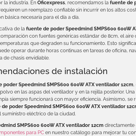
 la industria. En
Oficexpress
, recomendamos la
fuente de
equieren un reemplazo confiable sin incurrir en los altos c
n básica necesaria para el día a día.
icativa de la
fuente de poder Speedmind SMPS600 600W AT
omparación con fuentes genéricas estándar de 8cm, el aire c
emperaturas que degraden su funcionamiento. Esto signific
ede operar durante horas continuas en tareas de oficina, n
de chasis envidiable.
endaciones de instalación
de poder Speedmind SMPS600 600W ATX ventilador 12cm
,
olvo en las aspas del ventilador y en la rejilla posterior. Una
mpia siempre funcionará con mayor eficiencia. Asimismo, se 
e de poder Speedmind SMPS600 600W ATX ventilador 12
suministro eléctrico de la ciudad.
edmind SMPS600 600W ATX ventilador 12cm
directamente e
mponentes para PC
en nuestro catálogo para mejorar tu conf