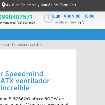
Av. 6 de Diciembre y Carrión Edf Torre Seis
0998407571
Lun - Vie: 9:00 - 18:00
Tienda en línea 24/7
onvencional: (02) 603-1629
2cm: Potencia increíble
er Speedmind
ATX ventilador
increíble
dmind SMPS600 ofrece 600W de
ventilador de 12cm para asegurar el