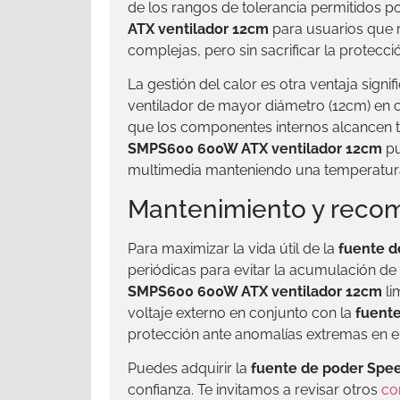
de los rangos de tolerancia permitidos por
ATX ventilador 12cm
para usuarios que r
complejas, pero sin sacrificar la protecció
La gestión del calor es otra ventaja signif
ventilador de mayor diámetro (12cm) en c
que los componentes internos alcancen t
SMPS600 600W ATX ventilador 12cm
pu
multimedia manteniendo una temperatura 
Mantenimiento y recom
Para maximizar la vida útil de la
fuente 
periódicas para evitar la acumulación de p
SMPS600 600W ATX ventilador 12cm
li
voltaje externo en conjunto con la
fuent
protección ante anomalías extremas en el 
Puedes adquirir la
fuente de poder Spe
confianza. Te invitamos a revisar otros
co