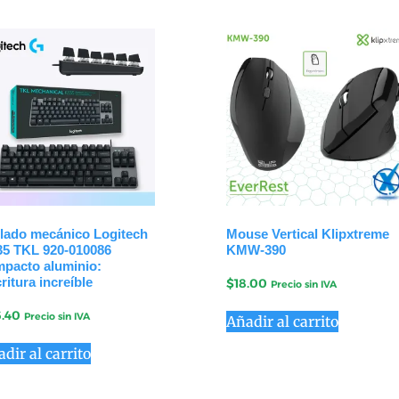
lado mecánico Logitech
Mouse Vertical Klipxtreme
5 TKL 920-010086
KMW-390
pacto aluminio:
ritura increíble
$
18.00
Precio sin IVA
.40
Precio sin IVA
Añadir al carrito
dir al carrito