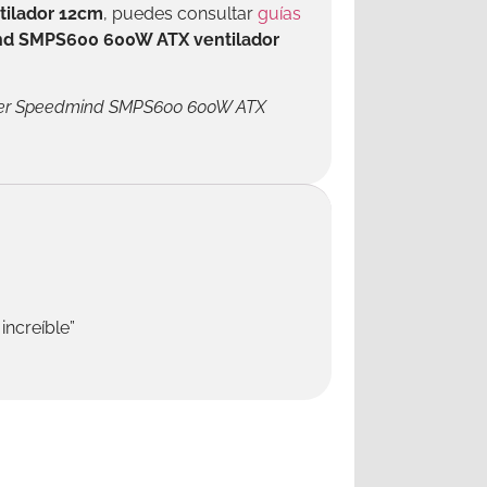
ilador 12cm
, puedes consultar
guías
nd SMPS600 600W ATX ventilador
e poder Speedmind SMPS600 600W ATX
ncreíble”