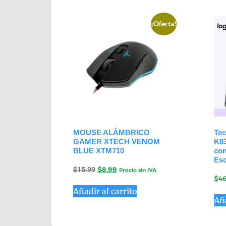
¡Oferta!
MOUSE ALÁMBRICO
Tec
GAMER XTECH VENOM
K83
BLUE XTM710
com
Esc
$
15.99
$
8.99
Precio sin IVA
$
46
Añadir al carrito
Aña