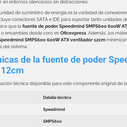
 en entornos silenciosos sin distracciones.
unidad de suministro de energía es la variedad de conexione
cluye conectores SATA e IDE para soportar tanto unidade
hace que la
fuente de poder Speedmind SMPS600 600W ATX
e o ensambles desde cero en
Oficexpress
. Además, los mater
 Speedmind SMPS600 600W ATX ventilador 12cm
minimizan 
 del sistema.
cnicas de la fuente de poder 
r 12cm
mación técnica disponible para este componente original de 
Detalle técnico
Speedmind
SMPS600