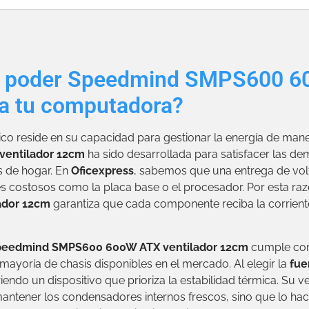
de poder Speedmind SMPS600 6
ra tu computadora?
ico reside en su capacidad para gestionar la energía de mane
entilador 12cm
ha sido desarrollada para satisfacer las de
 de hogar. En
Oficexpress
, sabemos que una entrega de volt
s costosos como la placa base o el procesador. Por esta razó
ador 12cm
garantiza que cada componente reciba la corriente
Speedmind SMPS600 600W ATX ventilador 12cm
cumple con 
mayoría de chasis disponibles en el mercado. Al elegir la
fue
riendo un dispositivo que prioriza la estabilidad térmica. Su
antener los condensadores internos frescos, sino que lo hac