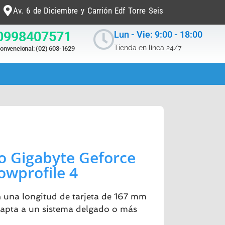
Av. 6 de Diciembre y Carrión Edf Torre Seis
0998407571
Lun - Vie: 9:00 - 18:00
Tienda en línea 24/7
onvencional: (02) 603-1629
eo Gigabyte Geforce
owprofile 4
on una longitud de tarjeta de 167 mm
dapta a un sistema delgado o más