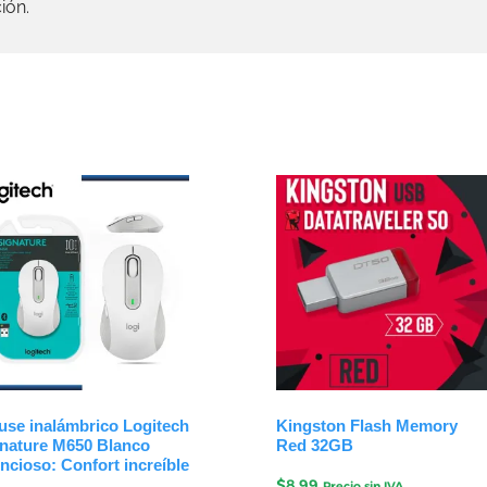
ión.
se inalámbrico Logitech
Kingston Flash Memory
nature M650 Blanco
Red 32GB
encioso: Confort increíble
$
8.99
Precio sin IVA