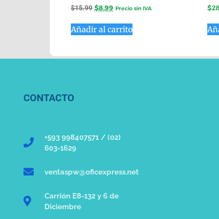
$
15.99
$
8.99
$
2
Precio sin IVA
Añadir al carrito
Aña
CONTACTO
+593 998407571 / (02)
603-1629
ventaspw@oficexpress.net
Carrión E8-132 y 6 de
Diciembre