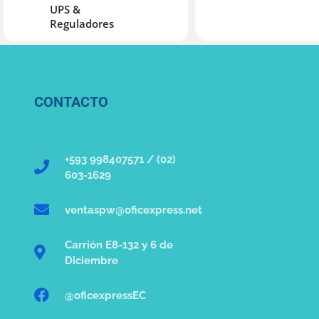
UPS &
Reguladores
CONTACTO
+593 998407571 / (02)
603-1629
ventaspw@oficexpress.net
Carrión E8-132 y 6 de
Diciembre
@oficexpressEC