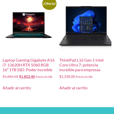
¡Oferta!
Laptop Gaming Gigabyte A16
ThinkPad L16 Gen 1 Intel
i7-13620H RTX 5060 8GB
Core Ultra 7: potencia
16″ 1TB SSD: Poder increíble
increíble para empresas
$
1,886.08
$
1,852.40
$
1,330.00
Precio sin IVA
Precio sin IVA
Añadir al carrito
Añadir al carrito