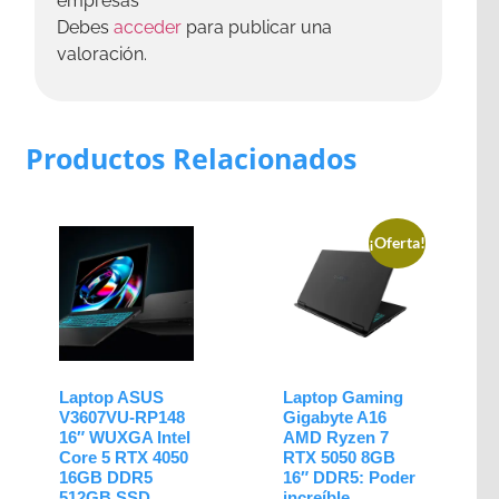
empresas”
Debes
acceder
para publicar una
valoración.
Productos Relacionados
¡Oferta!
Laptop ASUS
Laptop Gaming
V3607VU-RP148
Gigabyte A16
16″ WUXGA Intel
AMD Ryzen 7
Core 5 RTX 4050
RTX 5050 8GB
16GB DDR5
16″ DDR5: Poder
512GB SSD
increíble