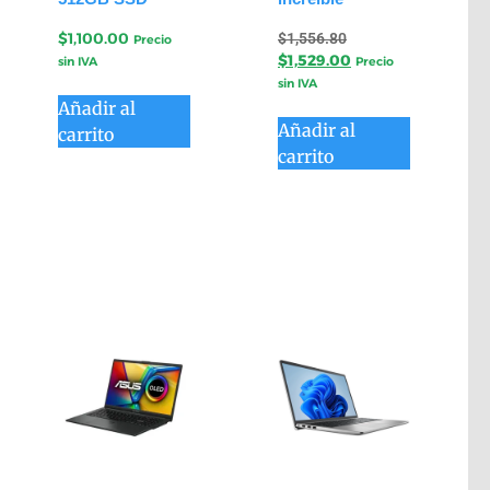
$
1,100.00
$
1,556.80
Precio
$
1,529.00
sin IVA
Precio
sin IVA
Añadir al
Añadir al
carrito
carrito