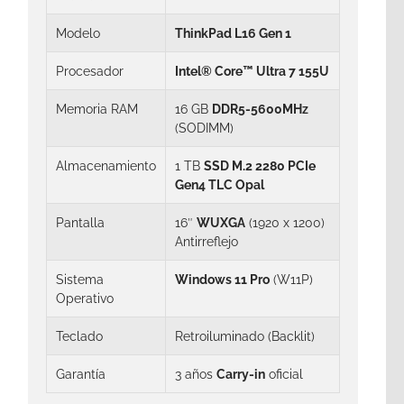
Modelo
ThinkPad L16 Gen 1
Procesador
Intel® Core™ Ultra 7 155U
Memoria RAM
16 GB
DDR5-5600MHz
(SODIMM)
Almacenamiento
1 TB
SSD M.2 2280 PCIe
Gen4 TLC Opal
Pantalla
16″
WUXGA
(1920 x 1200)
Antirreflejo
Sistema
Windows 11 Pro
(W11P)
Operativo
Teclado
Retroiluminado (Backlit)
Garantía
3 años
Carry-in
oficial