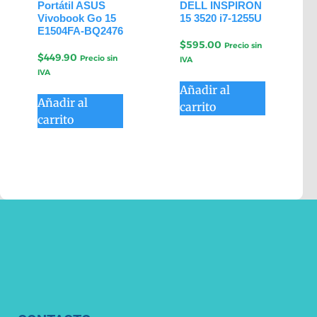
Portátil ASUS
DELL INSPIRON
Vivobook Go 15
15 3520 i7-1255U
E1504FA-BQ2476
$
595.00
Precio sin
$
449.90
Precio sin
IVA
IVA
Añadir al
Añadir al
carrito
carrito