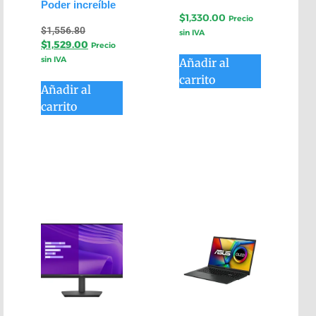
Poder increíble
$
1,330.00
Precio
$
1,556.80
sin IVA
$
1,529.00
Precio
sin IVA
Añadir al
carrito
Añadir al
carrito