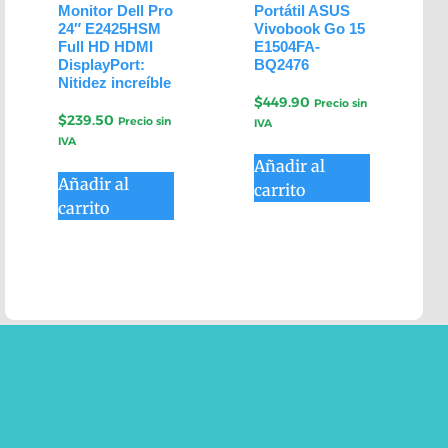
Monitor Dell Pro
Portátil ASUS
24″ E2425HSM
Vivobook Go 15
Full HD HDMI
E1504FA-
DisplayPort:
BQ2476
Nitidez increíble
$
449.90
Precio sin
$
239.50
Precio sin
IVA
IVA
Añadir al
Añadir al
carrito
carrito