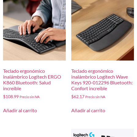
Teclado ergonómico
Teclado ergonómico
inalámbrico Logitech ERGO
inalámbrico Logitech Wave
K860 Bluetooth: Salud
Keys 920-012296 Bluetooth:
increíble
Confort increíble
$
108.99
$
62.17
Precio sin IVA
Precio sin IVA
Añadir al carrito
Añadir al carrito