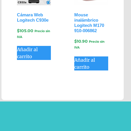
Cámara Web
Mouse
Logitech C930e
inalámbrico
Logitech M170
910-006862
$
105.00
Precio sin
IVA
$
10.90
Precio sin
IVA
Añadir al
carrito
Añadir al
carrito