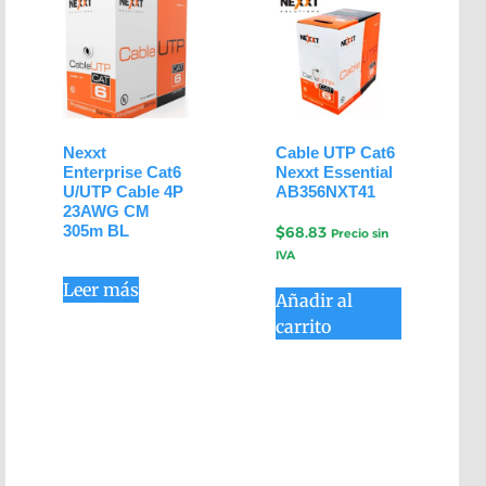
Nexxt
Cable UTP Cat6
Enterprise Cat6
Nexxt Essential
U/UTP Cable 4P
AB356NXT41
23AWG CM
305m BL
$
68.83
Precio sin
IVA
Leer más
Añadir al
carrito