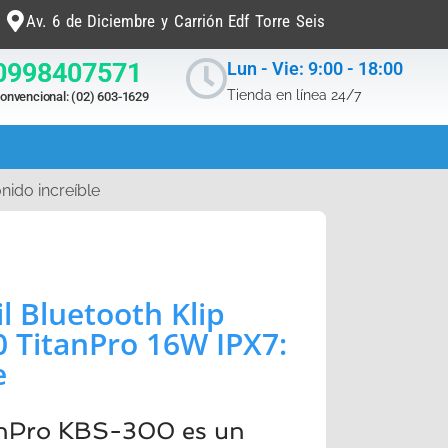
Av. 6 de Diciembre y Carrión Edf Torre Seis
0998407571
Lun - Vie: 9:00 - 18:00
Tienda en línea 24/7
onvencional: (02) 603-1629
nido increíble
il Bluetooth Klip
 TitanPro 16W IPX7:
e
tanPro KBS-300 es un