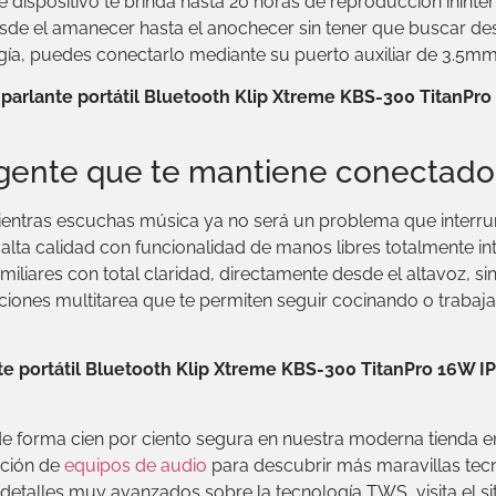
ste dispositivo te brinda hasta 20 horas de reproducción inin
 desde el amanecer hasta el anochecer sin tener que buscar 
ía, puedes conectarlo mediante su puerto auxiliar de 3.5mm 
l
parlante portátil Bluetooth Klip Xtreme KBS-300 TitanPr
igente que te mantiene conectad
ientras escuchas música ya no será un problema que interrum
alta calidad con funcionalidad de manos libres totalmente in
iliares con total claridad, directamente desde el altavoz, si
ones multitarea que te permiten seguir cocinando o trabaj
te portátil Bluetooth Klip Xtreme KBS-300 TitanPro 16W I
e forma cien por ciento segura en nuestra moderna tienda e
cción de
equipos de audio
para descubrir más maravillas tecn
detalles muy avanzados sobre la tecnología TWS, visita el sit