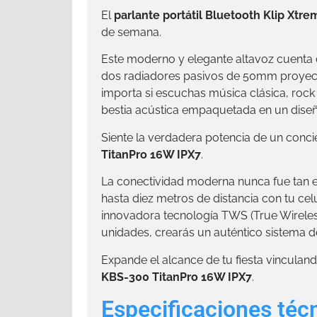
El
parlante portátil Bluetooth Klip Xt
de semana.
Este moderno y elegante altavoz cuenta c
dos radiadores pasivos de 50mm proyecta
importa si escuchas música clásica, rock
bestia acústica empaquetada en un diseñ
Siente la verdadera potencia de un conci
TitanPro 16W IPX7
.
La conectividad moderna nunca fue tan es
hasta diez metros de distancia con tu cel
innovadora tecnología TWS (True Wireles
unidades, crearás un auténtico sistema d
Expande el alcance de tu fiesta vincula
KBS-300 TitanPro 16W IPX7
.
Especificaciones técn