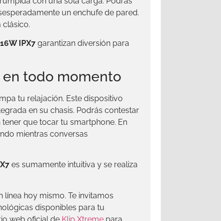
terrumpida con una sola carga. Podrás
desesperadamente un enchufe de pared.
clásico.
o 16W IPX7
garantizan diversión para
o en todo momento
pa tu relajación. Este dispositivo
tegrada en su chasis. Podrás contestar
n tener que tocar tu smartphone. En
ando mientras conversas
PX7
es sumamente intuitiva y se realiza
n línea hoy mismo. Te invitamos
ológicas disponibles para tu
io web oficial de
Klip Xtreme
para