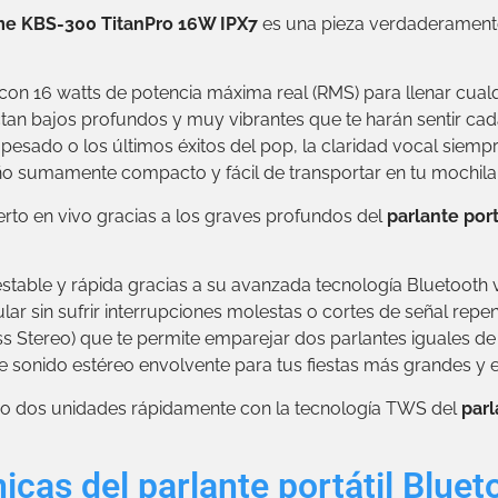
reme KBS-300 TitanPro 16W IPX7
es una pieza verdaderamente
on 16 watts de potencia máxima real (RMS) para llenar cualq
n bajos profundos y muy vibrantes que te harán sentir cada
 pesado o los últimos éxitos del pop, la claridad vocal siem
o sumamente compacto y fácil de transportar en tu mochila d
erto en vivo gracias a los graves profundos del
parlante por
table y rápida gracias a su avanzada tecnología Bluetooth ve
ular sin sufrir interrupciones molestas o cortes de señal rep
s Stereo) que te permite emparejar dos parlantes iguales de
e sonido estéreo envolvente para tus fiestas más grandes y e
ndo dos unidades rápidamente con la tecnología TWS del
parl
icas del parlante portátil Blue