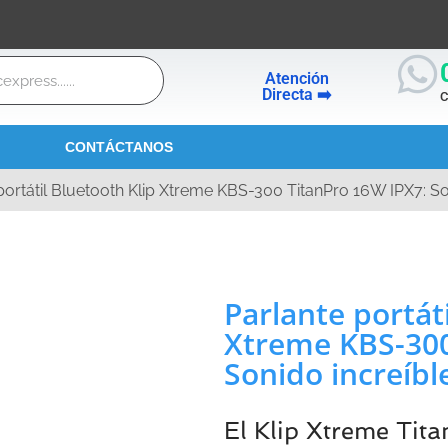
Atención
Directa ➡️
C
CONTÁCTANOS
portátil Bluetooth Klip Xtreme KBS-300 TitanPro 16W IPX7: So
Parlante portát
Xtreme KBS-300
Sonido increíbl
El Klip Xtreme Ti