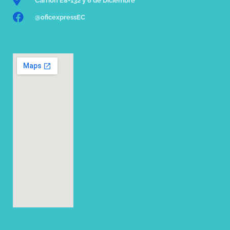
Carrión E8-132 y 6 de Diciembre
@oficexpressEC