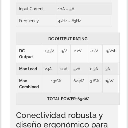
Input Current
10A – 5A
Frequency
47Hz – 63Hz
DC OUTPUT RATING
DC
+3.3V
+5V
+12V
-12V
+5Vsb
Output
Max Load
24A
20A
52A
0.3A
3A
Max
130W
624W
3.6W
15W
Combined
TOTAL POWER: 650W
Conectividad robusta y
diseño ergonómico para