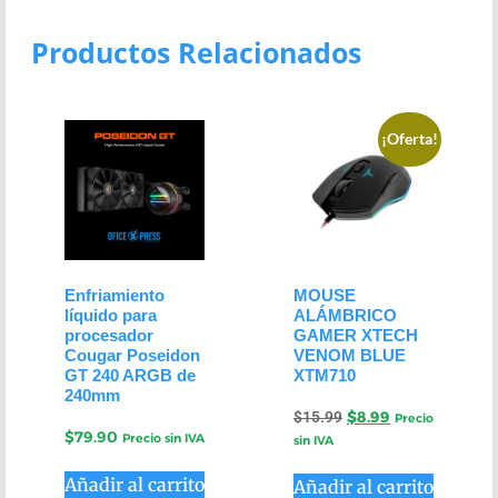
Productos Relacionados
¡Oferta!
Enfriamiento
MOUSE
líquido para
ALÁMBRICO
procesador
GAMER XTECH
Cougar Poseidon
VENOM BLUE
GT 240 ARGB de
XTM710
240mm
$
15.99
$
8.99
Precio
$
79.90
Precio sin IVA
sin IVA
Añadir al carrito
Añadir al carrito