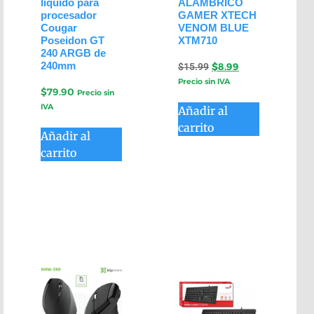
líquido para
ALÁMBRICO
procesador
GAMER XTECH
Cougar
VENOM BLUE
Poseidon GT
XTM710
240 ARGB de
240mm
$
15.99
$
8.99
Precio sin IVA
$
79.90
Precio sin
IVA
Añadir al
carrito
Añadir al
carrito