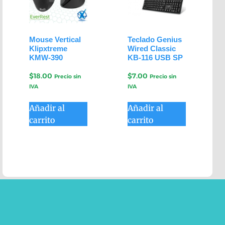
Mouse Vertical
Teclado Genius
Klipxtreme
Wired Classic
KMW-390
KB-116 USB SP
$
18.00
$
7.00
Precio sin
Precio sin
IVA
IVA
Añadir al
Añadir al
carrito
carrito