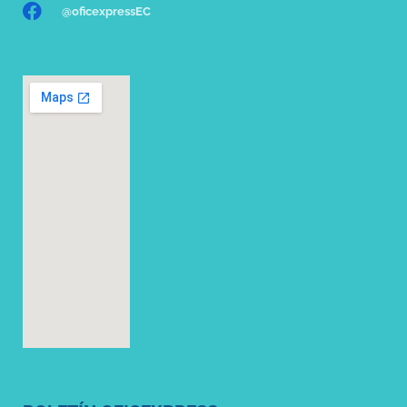
@oficexpressEC