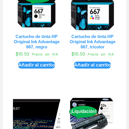
Cartucho de tinta HP
Cartucho de tinta HP
Original Ink Advantage
Original Ink Advantage
667, negro
667, tricolor
$
10.50
$
10.50
Precio sin IVA
Precio sin IVA
Añadir al carrito
Añadir al carrito