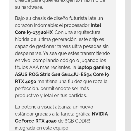
creada para quienes exigen lo máximo de
su hardware.
Bajo su chasis de diseño futurista late un
corazón indomable: el procesador
Intel
Core i9-13980HX
. Con una arquitectura
híbrida de última generación, este chip es
capaz de gestionar tareas ultra pesadas sin
despeinarse. Ya sea que estés transmitiendo
en vivo, compilando código o jugando los
títulos AAA más recientes, la
laptop gaming
ASUS ROG Strix G16 G614JU-ES94 Core i9
RTX 4050
mantiene una fluidez que roza la
perfección, permitiéndote ser más
productivo y letal en tus partidas.
La potencia visual alcanza un nuevo
estándar gracias a la tarjeta gráfica
NVIDIA
GeForce RTX 4050
de 6GB GDDR6
integrada en este equipo.