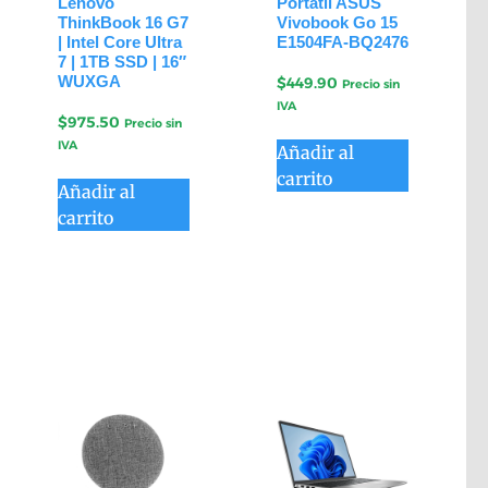
Lenovo
Portátil ASUS
ThinkBook 16 G7
Vivobook Go 15
| Intel Core Ultra
E1504FA-BQ2476
7 | 1TB SSD | 16″
WUXGA
$
449.90
Precio sin
IVA
$
975.50
Precio sin
IVA
Añadir al
carrito
Añadir al
carrito