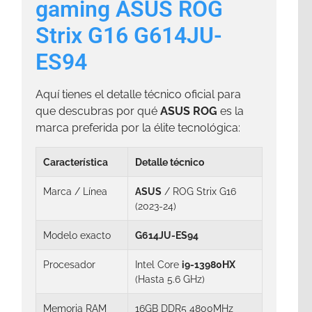
gaming ASUS ROG
Strix G16 G614JU-
ES94
Aquí tienes el detalle técnico oficial para
que descubras por qué
ASUS ROG
es la
marca preferida por la élite tecnológica:
Característica
Detalle técnico
Marca / Línea
ASUS
/ ROG Strix G16
(2023-24)
Modelo exacto
G614JU-ES94
Procesador
Intel Core
i9-13980HX
(Hasta 5.6 GHz)
Memoria RAM
16GB DDR5 4800MHz