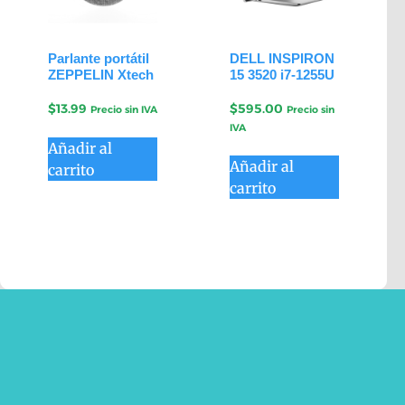
Parlante portátil
DELL INSPIRON
ZEPPELIN Xtech
15 3520 i7-1255U
$
13.99
$
595.00
Precio sin IVA
Precio sin
IVA
Añadir al
Añadir al
carrito
carrito